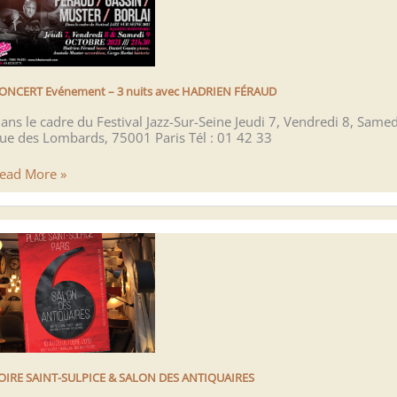
es
ombards
e
0
eptembre
ONCERT Evénement – 3 nuits avec HADRIEN FÉRAUD
021
ans le cadre du Festival Jazz-Sur-Seine Jeudi 7, Vendredi 8, Sam
aris
ue des Lombards, 75001 Paris Tél : 01 42 33
ONCERT
ead More »
vénement
uits
vec
ADRIEN
ÉRAUD
OIRE SAINT-SULPICE & SALON DES ANTIQUAIRES