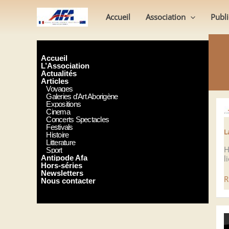
Aller
au
Accueil
Association
Publi
contenu
Accueil
L’Association
Actualités
Articles
Voyages
Galeries d'Art Aborigène
Expositions
Cinema
Concerts Spectacles
Festivals
L
Histoire
Litterature
H
Sport
l
Antipode Afa
Hors-séries
Newsletters
L
R
Nous contacter
S