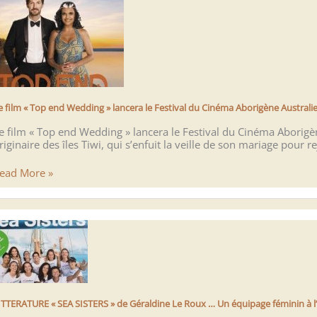
u
4
ovembre
021
u
anvier
022
e film « Top end Wedding » lancera le Festival du Cinéma Aborigène Australie
e film « Top end Wedding » lancera le Festival du Cinéma Aborig
riginaire des îles Tiwi, qui s’enfuit la veille de son mariage pour r
e
ead More »
ilm
 Top
nd
edding »
ancera
e
estival
u
inéma
borigène
ITTERATURE « SEA SISTERS » de Géraldine Le Roux … Un équipage féminin à l’é
ustralien