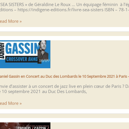
 SEA SISTERS » de Géraldine Le Roux … Un équipage féminin à l’ép
aris
ditions – https://indigene-editions.fr/livre-sea-sisters ISBN – 78
ITTERATURE
ead More »
EA
ISTERS
e
éraldine
e
oux
…
n
aniel Gassin en Concert au Duc des Lombards le 10 Septembre 2021 à Paris 
quipage
éminin
nvie d’assister à un concert de jazz live en plein cœur de Paris 
e 10 septembre 2021 au Duc Des Lombards,
’épreuve
e
aniel
ead More »
a
assin
ollution
n
ans
oncert
e
u
acifique
uc