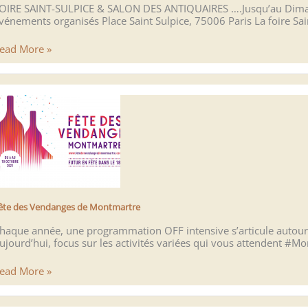
OIRE SAINT-SULPICE & SALON DES ANTIQUAIRES ….Jusqu’au Dima
vénements organisés Place Saint Sulpice, 75006 Paris La foire Sain
OIRE
ead More »
AINT-
ULPICE
ALON
ES
NTIQUAIRES
ête des Vendanges de Montmartre
haque année, une programmation OFF intensive s’articule autour
ujourd’hui, focus sur les activités variées qui vous attendent #
ête
ead More »
es
endanges
e